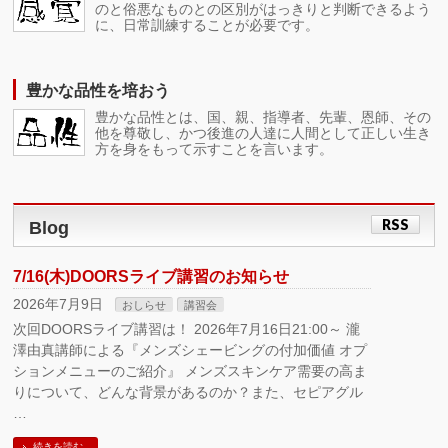
のと俗悪なものとの区別がはっきりと判断できるよう
に、日常訓練することが必要です。
豊かな品性を培おう
豊かな品性とは、国、親、指導者、先輩、恩師、その
他を尊敬し、かつ後進の人達に人間として正しい生き
方を身をもって示すことを言います。
RSS
Blog
7/16(木)DOORSライブ講習のお知らせ
2026年7月9日
おしらせ
講習会
次回DOORSライブ講習は！ 2026年7月16日21:00～ 瀧
澤由真講師による『メンズシェービングの付加価値 オプ
ションメニューのご紹介』 メンズスキンケア需要の高ま
りについて、どんな背景があるのか？また、セピアグル
…
続きを読む