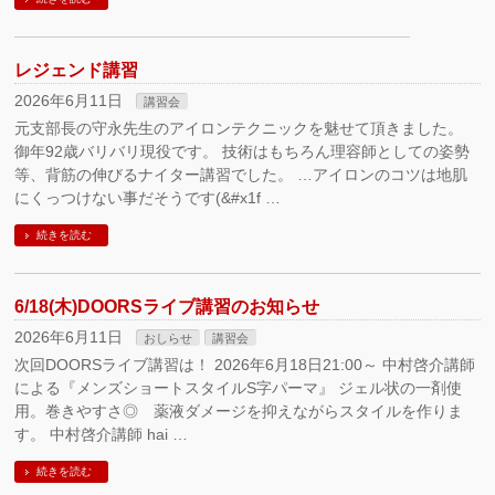
レジェンド講習
2026年6月11日
講習会
元支部長の守永先生のアイロンテクニックを魅せて頂きました。
御年92歳バリバリ現役です。 技術はもちろん理容師としての姿勢
等、背筋の伸びるナイター講習でした。 …アイロンのコツは地肌
にくっつけない事だそうです(&#x1f …
続きを読む
6/18(木)DOORSライブ講習のお知らせ
2026年6月11日
おしらせ
講習会
次回DOORSライブ講習は！ 2026年6月18日21:00～ 中村啓介講師
による『メンズショートスタイルS字パーマ』 ジェル状の一剤使
用。巻きやすさ◎ 薬液ダメージを抑えながらスタイルを作りま
す。 中村啓介講師 hai …
続きを読む