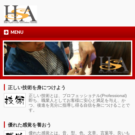
MENU
正しい技術を身につけよう
正しい技術とは、プロフェッショナル(Professional)
即ち、職業人としてお客様に安心と満足を与え、か
つ、後進を充分に指導し得る自信を身につけることで
す。
優れた感覚を養おう
優れた感覚とは、音、型、色、文章、言葉等、良いも