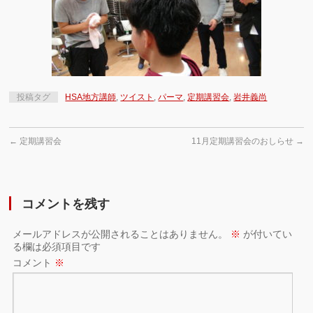
投稿タグ
HSA地方講師
,
ツイスト
,
パーマ
,
定期講習会
,
岩井義尚
←
定期講習会
11月定期講習会のおしらせ
→
コメントを残す
メールアドレスが公開されることはありません。
※
が付いてい
る欄は必須項目です
コメント
※