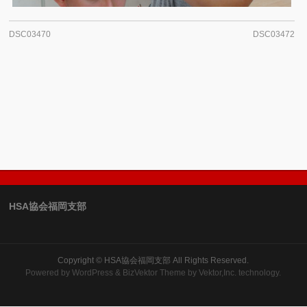
DSC03470
DSC03472
HSA協会福岡支部
Copyright ©
HSA協会福岡支部
All Rights Reserved.
Powered by
WordPress
&
BizVektor Theme
by Vektor,Inc. technology.