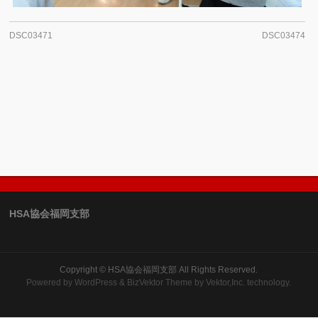
DSC03471
DSC03474
HSA協会福岡支部
Copyright ©
HSA協会福岡支部
All Rights Reserved.
Powered by
WordPress
&
BizVektor Theme
by Vektor,Inc. technology.