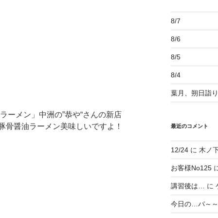
8/7
8/6
8/5
8/4
葉月、朔日詣
金ラーメン」中洲の”恭や“さんの新店
豚骨醤油ラーメン美味しいですよ！
最近のコメント
12/24
に
木ノ
お客様No125
講習後は…
に
今日の…バ～