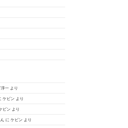
り
下淳一
より
に
ケビン
より
ケビン
より
～ん
に
ケビン
より