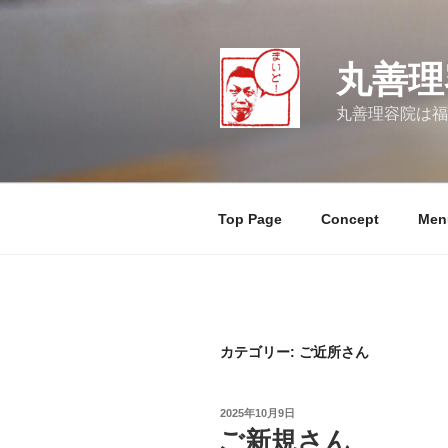
コ
ン
テ
丸善理
ン
ツ
丸善理容院は福
へ
ス
キ
ッ
Top Page
Concept
Men
プ
カテゴリー:
ご近所さん
投
2025年10月9日
稿
ご新規さん
日: