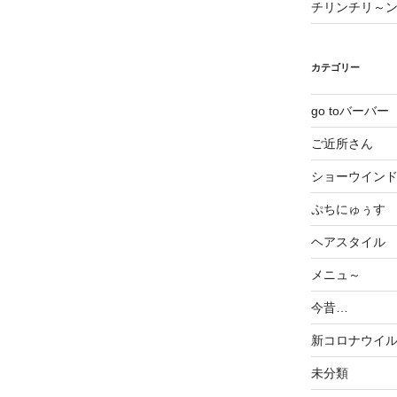
チリンチリ～
カテゴリー
go toバーバー
ご近所さん
ショーウイン
ぷちにゅぅす
ヘアスタイル
メニュ～
今昔…
新コロナウイ
未分類