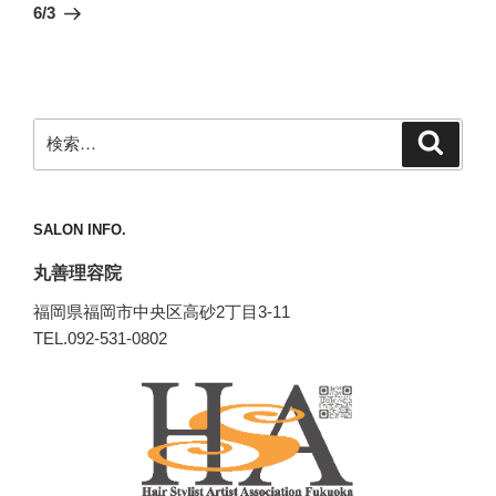
ゲ
の
6/3
投
ー
稿
シ
ョ
ン
検
検
索
索:
SALON INFO.
丸善理容院
福岡県福岡市中央区高砂2丁目3-11
TEL.092-531-0802