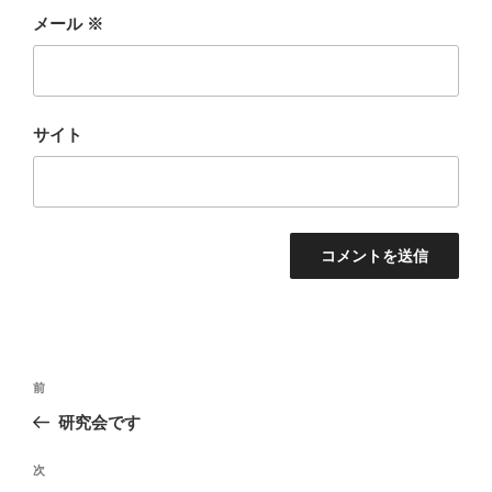
メール
※
サイト
投
前
前
稿
の
研究会です
ナ
投
ビ
稿
次
次