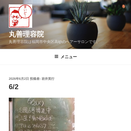
コ
ン
テ
ン
ツ
丸善理容院
へ
丸善理容院は福岡市中央区高砂のヘアーサロンです。
ス
キ
メニュー
ッ
プ
投
2026年6月2日
投稿者:
岩井英行
稿
6/2
日: