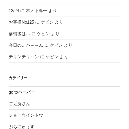
12/24
に
木ノ下淳一
より
お客様No125
に
ケビン
より
講習後は…
に
ケビン
より
今日の…バ～～ん
に
ケビン
より
チリンチリ～ン
に
ケビン
より
カテゴリー
go toバーバー
ご近所さん
ショーウインドウ
ぷちにゅぅす