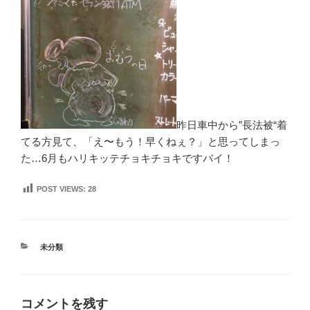
昨日車中から”長法被“着
てる方見て、「え〜もう！早くねぇ？」と思ってしまっ
た…6月もハリキッテチョキチョキですバイ！
POST VIEWS:
28
カ
未分類
テ
ゴ
リ
ー
コメントを残す