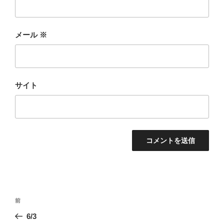
メール
※
サイト
投
前
前
稿
の
6/3
ナ