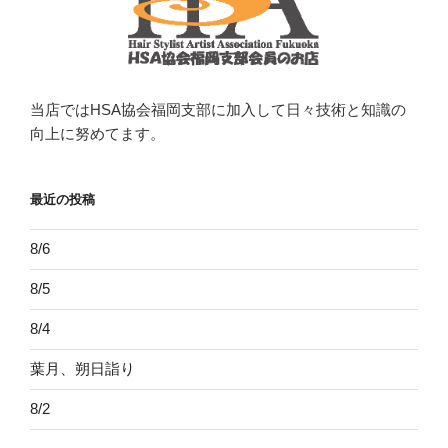
当店ではHSA協会福岡支部に加入して日々技術と知識の
向上に努めてます。
最近の投稿
8/6
8/5
8/4
葉月、朔日詣り
8/2