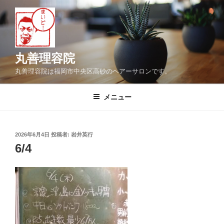
コ
ン
テ
ン
ツ
丸善理容院
へ
丸善理容院は福岡市中央区高砂のヘアーサロンです。
ス
キ
メニュー
ッ
プ
投
2026年6月4日
投稿者:
岩井英行
稿
6/4
日: