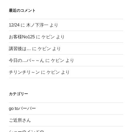
最近のコメント
12/24
に
木ノ下淳一
より
お客様No125
に
ケビン
より
講習後は…
に
ケビン
より
今日の…バ～～ん
に
ケビン
より
チリンチリ～ン
に
ケビン
より
カテゴリー
go toバーバー
ご近所さん
ショーウインドウ