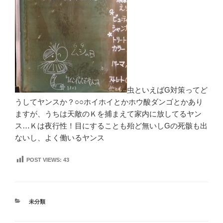
虫といえばG対策ってど
うしてヤンスか？○○ホイホイとかホウ酸ダンゴとかあり
ますが、うちは天敵のＫを捕まえて家内に放してるヤン
ス…Ｋは夜行性！目にすることも殆ど無いしGの死骸も出
ないし、よく働いるヤンス
POST VIEWS:
43
カ
未分類
テ
ゴ