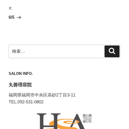
投
ビ
稿
次
次
ゲ
の
6/5
投
ー
稿
シ
ョ
ン
検
検
索
索:
SALON INFO.
丸善理容院
福岡県福岡市中央区高砂2丁目3-11
TEL.092-531-0802